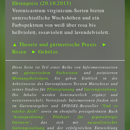
Ehrenpreis (20.10.2013)
Veronicastrum virginicum-Sorten bieten
unterschiedliche Wuchshöhen und ein
Farbspektrum von weiß über rosa bis
hellviolett, rosaviolett und lavendelviolett.
▲ Theorie und gärtnerische Praxis
►
Rosen
► Gehölze
Diese Seite ist Teil einer Reihe von Informationsseiten
mit
gärtnerischem Fachwissen
und pointierten
Meinungsbeiträgen
. Sie geben Einblick in die
Arbeitsweise des Gartenplaners Torsten Matschiess und
seines Studios für
Pflanzplanung
und
Gartengestaltung
.
Die Inhalte werden kontinuierlich ergänzt und
weiterentwickelt. Vertiefende Informationen finden sich
im Gartenratgeber und SPIEGEL-Bestseller
"Und es
wächst doch!"
sowie im ebenfalls preisgekrönten Buch
"Avantgardening: Plädoyer für gegenwärtiges
Gärtnern"
, das sich mit
naturalistischer
Gartengestaltung
und der erfolgreichen Entwicklung