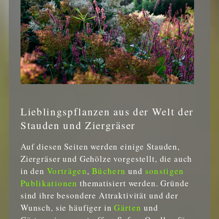
Lieblingspflanzen aus der Welt der
Stauden und Ziergräser
Auf diesen Seiten werden einige Stauden,
Ziergräser und Gehölze vorgestellt, die auch
in den
Vorträgen
,
Büchern
und
sonstigen
Publikationen
thematisiert werden. Gründe
sind ihre besondere Attraktivität und der
Wunsch, sie häufiger in
Gärten
und