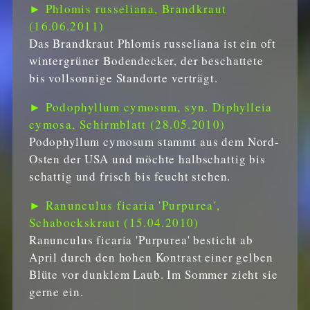
► Phlomis russeliana, Brandkraut
(16.06.2011)
Das Brandkraut Phlomis russeliana ist ein oft
wintergrüner Bodendecker, der beschattete
bis vollsonnige Standorte verträgt.
► Podophyllum cymosum, syn. Diphylleia
cymosa, Schirmblatt (28.05.2010)
Podophyllum cymosum stammt aus dem Nord-
Osten der USA und möchte halbschattig bis
schattig und frisch bis feucht stehen.
► Ranunculus ficaria 'Purpurea',
Schabockskraut (15.04.2010)
Ranunculus ficaria 'Purpurea' besticht ab
April durch den hohen Kontrast einer gelben
Blüte vor dunklem Laub. Im Sommer zieht sie
gerne ein.