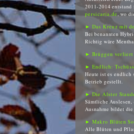
2011-2014 entstand 
persicaria.de
, wo di
► Das Kreuz mit de
Bei benannten Hybrid
Richtig wäre Mentha
► Brüggen verliert
► Endlich: Tschüss
Heute ist es endlich
Betrieb gestellt.
► Die Alster Staud
Sämtliche Auslesen, 
Ausnahme bildet die 
► Makro Blüten So
Alle Blüten und Pfl