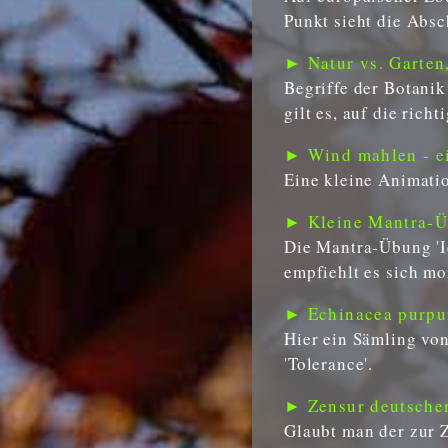
Punkt sieht die Absc
► Natur vs. Garten,
Begriffe der Botani
gilt es, auf die rich
► Wind mahlen - ei
Eine kleine Animati
► Kleine Mantra-Üb
Die Mantra-Übung 'Ic
empfiehlt es sich mo
► Echinacea purpur
Hier ein Sämling von
'Tolerance'.
► Zensur deutscher
Glaubt man der zur Z