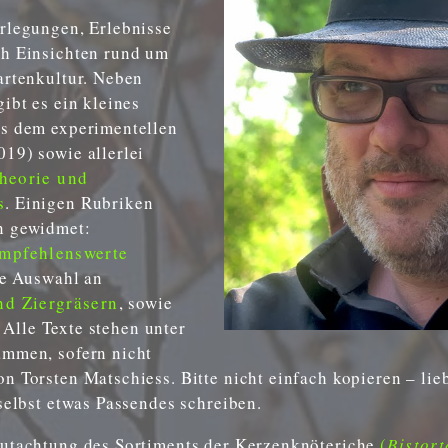
rlegungen, Erlebnisse
ch Einsichten rund um
artenkultur. Neben
ibt es ein kleines
us dem experimentellen
19) sowie allerlei
heorie und
s
. Einigen Rubriken
n gewidmet:
mpfehlenswerte
e Auswahl an
nd Ziergräsern
, sowie
. Alle Texte stehen unter
ammen, sofern nicht
n Torsten Matschiess. Bitte nicht einfach kopieren – lie
 selbst etwas Passendes schreiben.
gutachtung des Sortiments der Kerzenknöteriche
(
Bistor