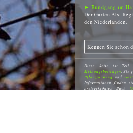
► Rundgang im Hau
Der Garten Alst lie
den Niederlanden.
Kennen Sie schon 
Diese Seite ist Teil
Meinungsbeiträgen
. Sie 
Pflanzplanung
und
Gart
Informationen finden s
preisgekrönten Buch
"
Gartengestaltung
und der