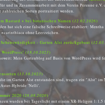
für und in Zusammenarbeit mit dem Verein Perenne e.V. 
e zahlreichen Sorten portraitiert werden.
m Bastard × bei botanischen Namen (
12.02.2026
)
en hat sich eine falsche Schreibweise etabliert: Mentha 
 ×carinthiaca ohne Leerzeichen.
 Sehenswürdigkeit - Garten Alst zurückgebaut (
12.03
 WordPress! (
18.10.2023
)
 soweit: Mein Gartenblog auf Basis von WordPress wird fe
ensorten (
13.10.2023
)
die im Garten Alst entstanden sind, tragen ein "Alst" im
Aster-Hybride 'Nelli'.
mmer 2020 (
28.08.2020
)
anzen wurden bei Tageslicht mit einem XR-Heligon 1:1,