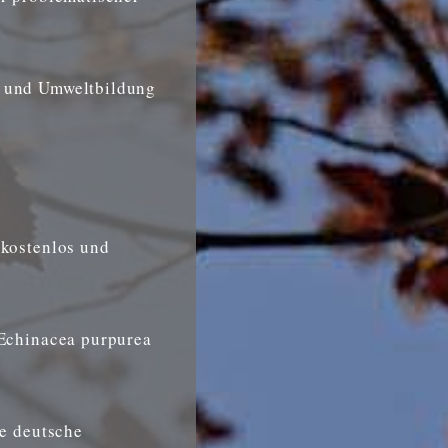
- und Umweltbildung
 kostenlos und
 Echinacea purpurea
le deutsche