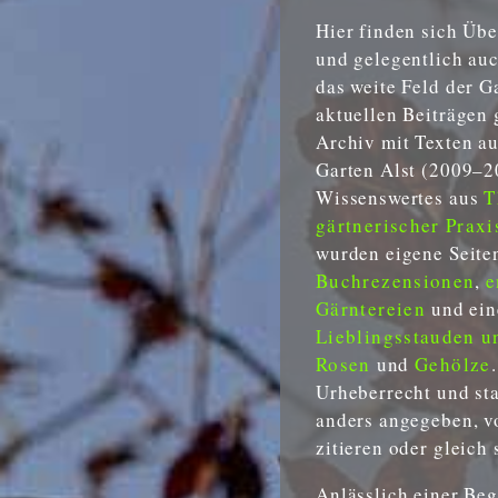
Hier finden sich Übe
und gelegentlich au
das weite Feld der G
aktuellen Beiträgen g
Archiv mit Texten a
Garten Alst (2009–20
Wissenswertes aus
T
gärtnerischer Praxi
wurden eigene Seite
Buchrezensionen
,
e
Gärntereien
und ein
Lieblingsstauden u
Rosen
und
Gehölze
Urheberrecht und st
anders angegeben, vo
zitieren oder gleich
Anlässlich einer Be