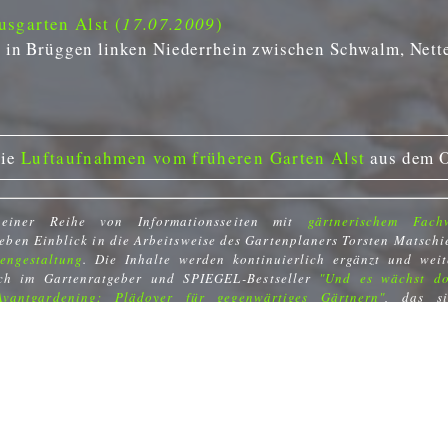
sgarten Alst (
17.07.2009
)
gt in Brüggen linken Niederrhein zwischen Schwalm, Nett
die
Luftaufnahmen vom früheren Garten Alst
aus dem O
 einer Reihe von Informationsseiten mit
gärtnerischem Fach
geben Einblick in die Arbeitsweise des Gartenplaners Torsten Matschi
engestaltung
. Die Inhalte werden kontinuierlich ergänzt und weite
ich im Gartenratgeber und SPIEGEL-Bestseller
"Und es wächst do
Avantgardening: Plädoyer für gegenwärtiges Gärtnern"
, das s
 erfolgreichen Entwicklung großer Gärten befasst.
Planung
Arbeiten
Publikationen
Vorträge