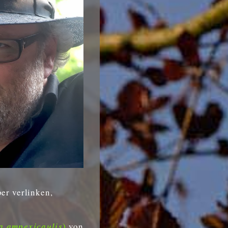
ber verlinken,
ta ampexicaulis
)
von