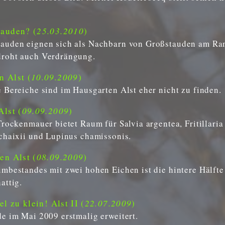
tauden? (
25.03.2010
)
tauden eignen sich als Nachbarn von Großstauden am R
roht auch Verdrängung.
 Alst (
10.09.2009
)
 Bereiche sind im Hausgarten Alst eher nicht zu finden.
Alst (
09.09.2009
)
Trockenmauer bietet Raum für Salvia argentea, Fritillaria
chaixii und Lupinus chamissonis.
en Alst (
08.09.2009
)
mbestandes mit zwei hohen Eichen ist die hintere Hälfte
attig.
l zu klein! Alst II (
22.07.2009
)
e im Mai 2009 erstmalig erweitert.