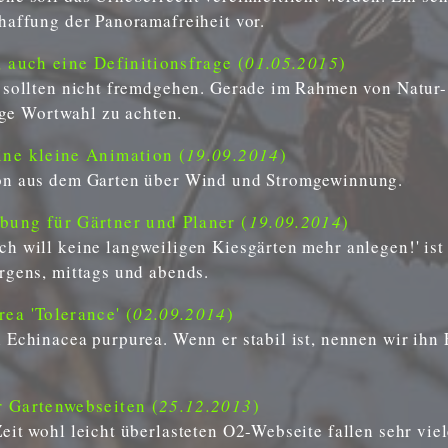
haffung der Panoramafreiheit vor.
 auch eine Definitionsfrage (
01.05.2015
)
k sollten nicht fremdgehen. Gerade im Rahmen von Natur
tige Wortwahl zu achten.
ne kleine Animation (
19.09.2014
)
on aus dem Garten über Wind und Stromgewinnung.
ung für Gärtner und Planer (
19.09.2014
)
h will keine langweiligen Kiesgärten mehr anlegen!' ist
rgens, mittags und abends.
ea 'Tolerance' (
02.09.2014
)
 Echinacea purpurea. Wenn er stabil ist, nennen wir ihn
 Gartenwebseiten (
25.12.2013
)
eit wohl leicht überlasteten O2-Webseite fallen sehr vie