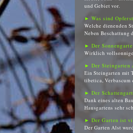
und Gebiet vor.
► Was sind Opfers
Welche dienenden S
Neben Beschattung d
► Der Sonnengarten
Wirklich vollsonnige
► Der Steingarten 
Ein Steingarten mit 
tibetica, Verbascum 
► Der Schattengart
Dank eines alten Bau
Hausgartens sehr sch
► Der Garten ist vie
Der Garten Alst wurd