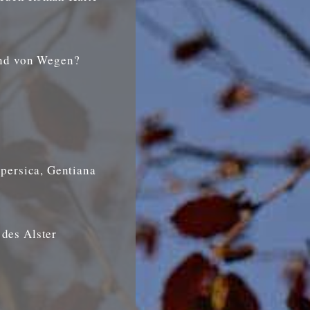
and von Wegen?
 persica, Gentiana
 des Alster