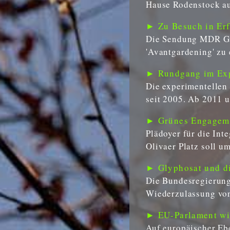
Hause Rodenstock 
► Zu Besuch in Er
Die Sendung MDR Gar
'Avantgardening' zu 
► Rundgang im Expe
Die experimentellen
seit 2005. Ab 2011 u
► Grünes Engageme
Plädoyer für die In
Olivaer Platz soll u
► Glyphosat und di
Die Bundesregierung
Wiederzulassung von
► EU-Parlament wil
Auf europäischer Ebe