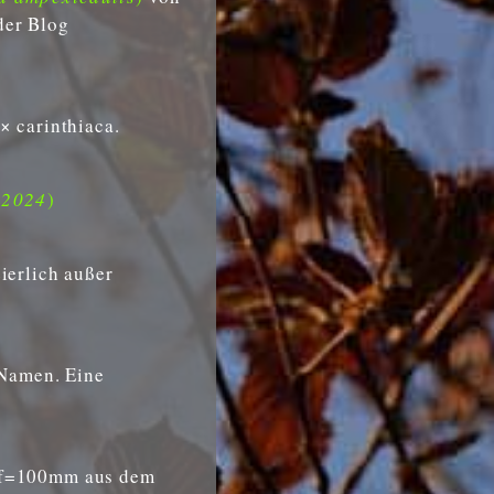
der Blog
× carinthiaca.
.2024
)
ierlich außer
 Namen. Eine
5 f=100mm aus dem