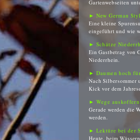
Gartenwebseiten unt
► New German Style
Eine kleine Spurens
eingeführt und wie 
► Schätze Niederrh
Ein Gastbetrag von 
Niederrhein.
► Daumen hoch für 
Nach Silbersommer un
Kick vor dem Jahrese
► Wege auskoffern 
Gerade werden die W
werden.
► Lektüre bei der 
Heute, beim Wässern 