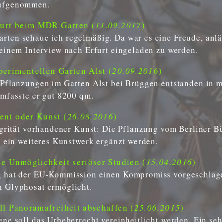
aufgenommen.
furt beim MDR Garten (
11.09.2017
)
ten schaue ich regelmäßig. Da war es eine Freude, anlä
einem Interview nach Erfurt eingeladen zu werden.
rimentellen Garten Alst (
20.09.2016
)
 Pflanzungen im Garten Alst bei Brüggen entstanden in 
mfasste er gut 8200 qm.
nt oder Kunst (
26.08.2016
)
tegrität vorhandener Kunst: Die Pflanzung vom Berliner 
m ein weiteres Kunstwerk ergänzt werden.
e Unmöglichkeit seriöser Studien (
15.04.2016
)
 hat der EU-Kommission einen Kompromiss vorgeschlage
 Glyphosat ermöglicht.
l Panoramafreiheit abschaffen (
25.06.2015
)
ne soll das Urheberrecht vereinheitlicht werden. Ein se