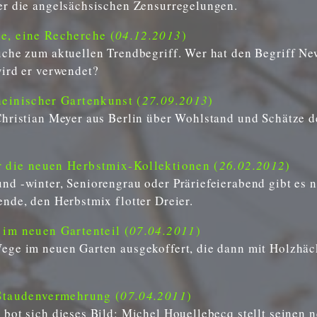
er die angelsächsischen Zensurregelungen.
, eine Recherche (
04.12.2013
)
uche zum aktuellen Trendbegriff. Wer hat den Begriff N
wird er verwendet?
einischer Gartenkunst (
27.09.2013
)
Christian Meyer aus Berlin über Wohlstand und Schätze d
die neuen Herbstmix-Kollektionen (
26.02.2012
)
d -winter, Seniorengrau oder Präriefeierabend gibt es 
nde, den Herbstmix flotter Dreier.
im neuen Gartenteil (
07.04.2011
)
ege im neuen Garten ausgekoffert, die dann mit Holzhäck
Staudenvermehrung (
07.04.2011
)
bot sich dieses Bild: Michel Houellebecq stellt seinen