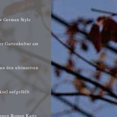
ew German Style
er Gartenkultur am
nun den ultimativen
sel aufgefüllt
 neuen Roman Karte