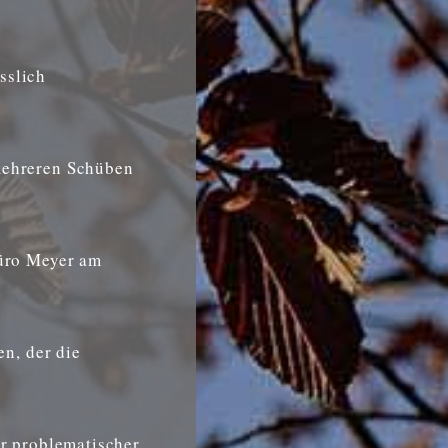
sslich
mehreren Schüben
Büro Meyer am
n, der die
hr problematischer