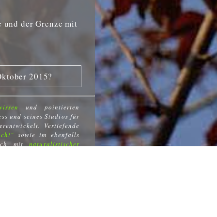
e und der Grenze mit
ktober 2015?
wissen
und pointierten
ess und seines Studios für
rentwickelt. Vertiefende
ch!"
sowie im ebenfalls
ich mit
naturalistischer
Kontakt