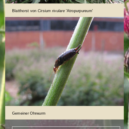
Blatthorst von
Cirsium rivulare
'Atropurpureum'
Gemeiner Ohrwurm