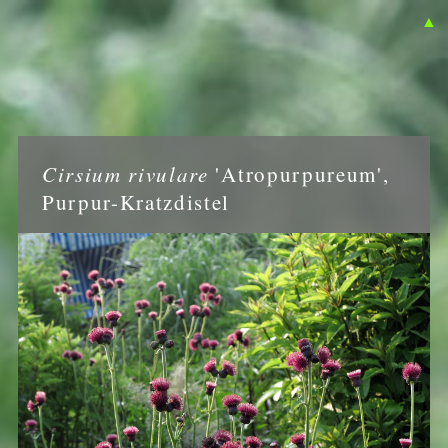
▲
Cirsium rivulare
'Atropurpureum',
Purpur-Kratzdistel