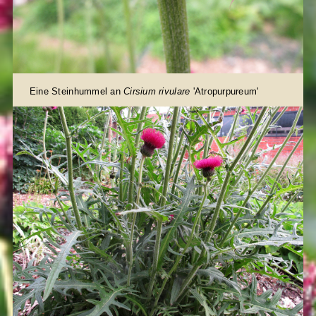
Eine Steinhummel an
Cirsium rivulare
'Atropurpureum'