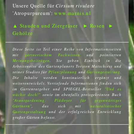
Unsere Quelle für
Cirsium rivulare
'Atropurpureum':
www.marnis.nl
▲ Stauden und Ziergräser
► Rosen
►
Gehölze
Diese Seite ist Teil einer Reihe von Informationsseiten
mit
gärtnerischem Fachwissen
und pointierten
Meinungsbeiträgen
. Sie geben Einblick in die
Arbeitsweise des Gartenplaners Torsten Matschiess und
seines Studios für
Pflanzplanung
und
Gartengestaltung
.
Die Inhalte werden kontinuierlich ergänzt und
weiterentwickelt. Vertiefende Informationen finden sich
im Gartenratgeber und SPIEGEL-Bestseller
"Und es
wächst doch!"
sowie im ebenfalls preisgekrönten Buch
"Avantgardening: Plädoyer für gegenwärtiges
Gärtnern"
, das sich mit
naturalistischer
Gartengestaltung
und der erfolgreichen Entwicklung
großer Gärten befasst.