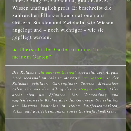
Übersetzung erschienen ist, gibt er dieses
Wissen umfänglich preis. Er beschreibt die
zahlreichen Pflanzenkombinationen aus
Gräsern, Stauden und Zwiebeln, wie Wiesen
angelegt und – noch wichtiger – wie sie
gepflegt werden.
▲ Übersicht der Gartenkolumne "In
meinem Garten"
Die Kolumne „
In meinem Garten
“ erscheint seit August
2018 sechsmal im Jahr im Magazin "
Im Garten
". In der
Kolumne schildert Gartenplaner Torsten Matschiess
Erlebnisse aus dem Alltag der
Gartengestaltung
. Alles
dreht sich um Pflanzen, ihre Verwendung und
empfehlenswerte Bücher über das Gärtnern. Sie erhalten
das Magazin kostenlos in vielen Raiffeisenmärkten,
Volks- und Raiffeisenbanken sowie Gartenfachmärkten.