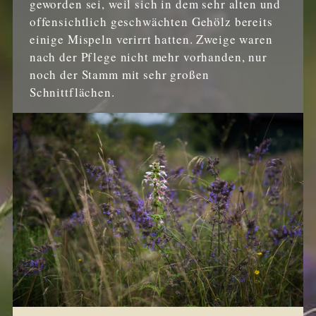
geworden sei, weil sich in dem sehr alten und
offensichtlich geschwächten Gehölz bereits
einige Mispeln verirrt hatten. Zweige waren
nach der Pflege nicht mehr vorhanden, nur
noch der Stamm mit sehr großen
Schnittflächen.