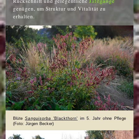
Rückschnitt und gelegentliche
Jätegänge
genügen, um Struktur und Vitalität zu
erhalten.
Blüte
Sanguisorba
'Blackthorn'
im 5. Jahr ohne Pflege
(Foto: Jürgen Becker)