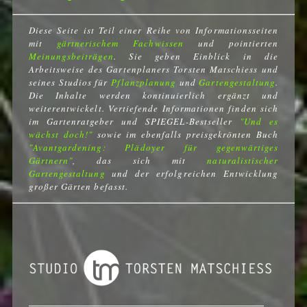
Diese Seite ist Teil einer Reihe von Informationsseiten
mit
gärtnerischem Fachwissen
und pointierten
Meinungsbeiträgen
. Sie geben Einblick in die
Arbeitsweise des Gartenplaners Torsten Matschiess und
seines Studios für
Pflanzplanung
und
Gartengestaltung
.
Die Inhalte werden kontinuierlich ergänzt und
weiterentwickelt. Vertiefende Informationen finden sich
im Gartenratgeber und SPIEGEL-Bestseller
"Und es
wächst doch!"
sowie im ebenfalls preisgekrönten Buch
"Avantgardening: Plädoyer für gegenwärtiges
Gärtnern"
, das sich mit
naturalistischer
Gartengestaltung
und der erfolgreichen Entwicklung
großer Gärten befasst.