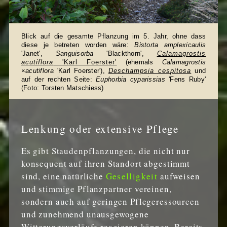
Blick auf die gesamte Pflanzung im 5. Jahr, ohne dass
diese je betreten worden wäre:
Bistorta amplexicaulis
'Janet',
Sanguisorba
'Blackthorn',
Calamagrostis
acutiflora
'Karl Foerster'
(ehemals
Calamagrostis
×
acutiflora
'Karl Foerster'),
Deschampsia cespitosa
und
auf der rechten Seite:
Euphorbia cyparissias
'Fens Ruby'
(Foto: Torsten Matschiess)
Lenkung oder extensive Pflege
Es gibt Staudenpflanzungen, die nicht nur
konsequent auf ihren Standort abgestimmt
sind, eine natürliche
Geselligkeit
aufweisen
und stimmige Pflanzpartner vereinen,
sondern auch auf geringen Pflegeressourcen
und zunehmend unausgewogene
Witterungsverläufe reagieren können. Bereits