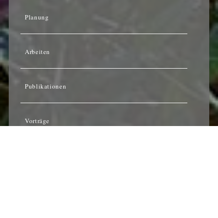
Planung
Arbeiten
Publikationen
Vorträge
Kontakt
© 2015–2026
Studio Torsten Matschiess
·
Pflanzplanung
und
Gartengestaltung
· Nettetal
|
Impressum
|
Datenschutz