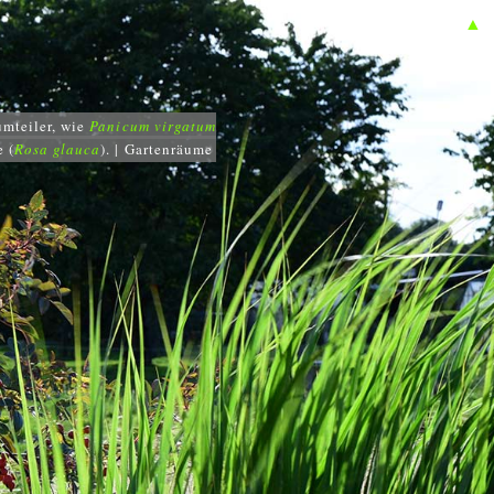
▲
umteiler, wie
Panicum virgatum
e (
Rosa glauca
). | Gartenräume