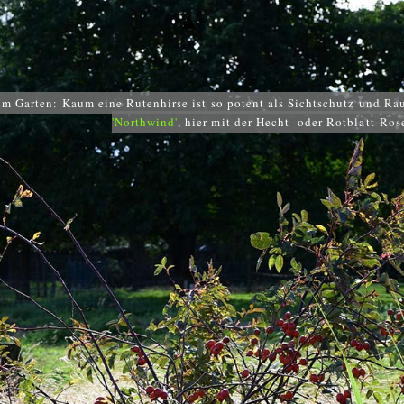
▲
 im Garten: Kaum eine Rutenhirse ist so potent als Sichtschutz und Ra
'Northwind'
, hier mit der Hecht- oder Rotblatt-Ros