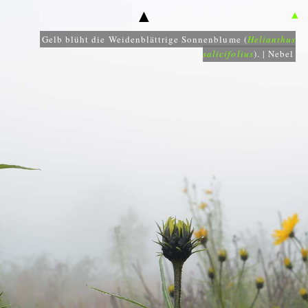
▲
▲
Gelb blüht die Weidenblättrige Sonnenblume (
Helianthus
salicifolius
). | Nebel