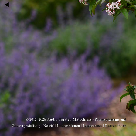
◄
►
© 2015–2026
Studio Torsten Matschiess
·
Pflanzplanung
und
Gartengestaltung
· Nettetal
|
Impressionen
|
Impressum
|
Datenschutz